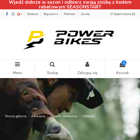
Wjedź dobrze w sezon i odbierz swoją zniżkę z kodem
rabatowym SEASONSTART
Dostawa
Regulamin
Płatności
Zwroty
Zapamiętane (
0
)
0
Menu
Szukaj
Zaloguj się
Koszyk
Strona główna
Akcesoria
Dodatki rowerowe
Odblaski