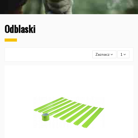
Odblaski
Zaznacz
1