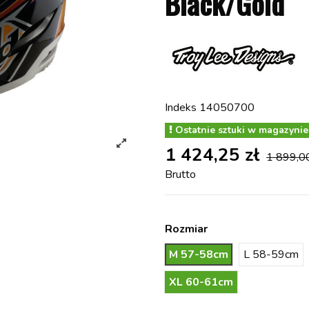
Black/Gold
Indeks
14050700
Ostatnie sztuki w magazynie
1 424,25 zł
1 899,00
Brutto
Rozmiar
M 57-58cm
L 58-59cm
XL 60-61cm