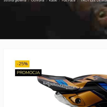
Strona główna
Ochrona
Kaski
Full Face
TROY LEE DESIGN
-25%
PROMOCJA