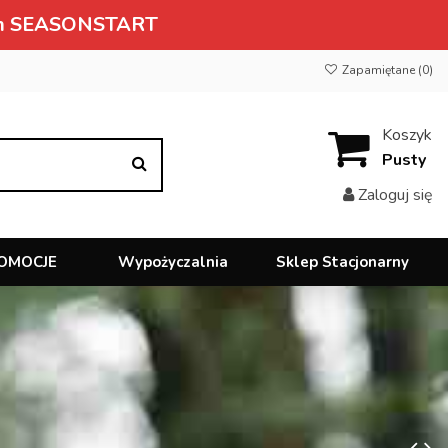
owym SEASONSTART
Zapamiętane (
0
)
Koszyk
Pusty
Zaloguj się
OMOCJE
Wypożyczalnia
Sklep Stacjonarny