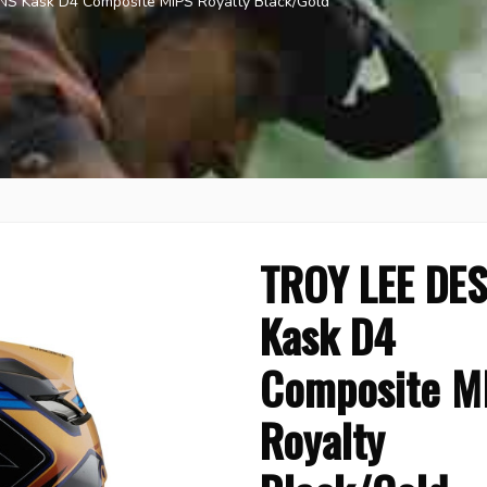
S Kask D4 Composite MIPS Royalty Black/Gold
TROY LEE DE
Kask D4
Composite M
Royalty