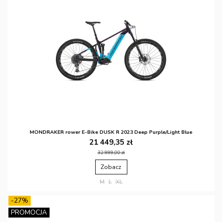
MONDRAKER rower E-Bike DUSK R 2023 Deep Purple/Light Blue
21 449,35 zł
32 999,00 zł
Zobacz
M
L
XL
-27%
PROMOCJA