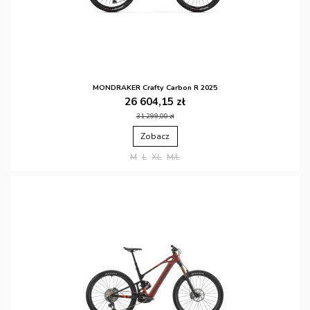
MONDRAKER Crafty Carbon R 2025
26 604,15 zł
31 299,00 zł
Zobacz
M
L
XL
M/L