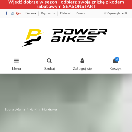
Wjedź dobrze w sezon i odbierz swoją zniżkę z kodem
rabatowym SEASONSTART
Dostawa
Regulamin
Płatności
Zwroty
Zapamiętane (
0
)
0
Menu
Szukaj
Zaloguj się
Koszyk
Strona główna
Marki
Mondraker