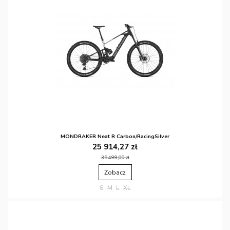
MONDRAKER Neat R Carbon/RacingSilver
25 914,27 zł
35 499,00 zł
Zobacz
S
M
L
XL