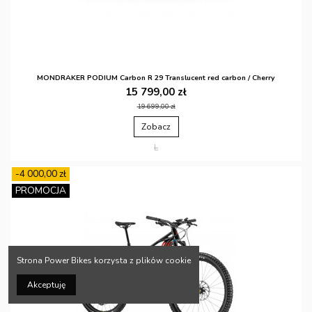
MONDRAKER PODIUM Carbon R 29 Translucent red carbon / Cherry
15 799,00 zł
19 699,00 zł
Zobacz
L
-4 000,00 zł
PROMOCJA
Strona Power Bikes korzysta z plików cookie
Akceptuję