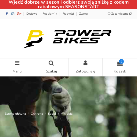
Wjedź dobrze w sezon i odbierz swoją zniżkę z kodem
rabatowym SEASONSTART
Dostawa
Regulamin
Płatności
Zwroty
Zapamiętane (
0
)
0
Menu
Szukaj
Zaloguj się
Koszyk
Strona główna
Ochrona
Kaski
Miejskie