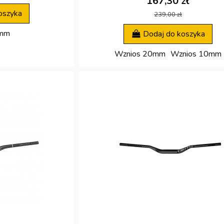
167,30 zł
oszyka
239,00 zł
0mm
Dodaj do koszyka
Wznios 20mm
Wznios 10mm