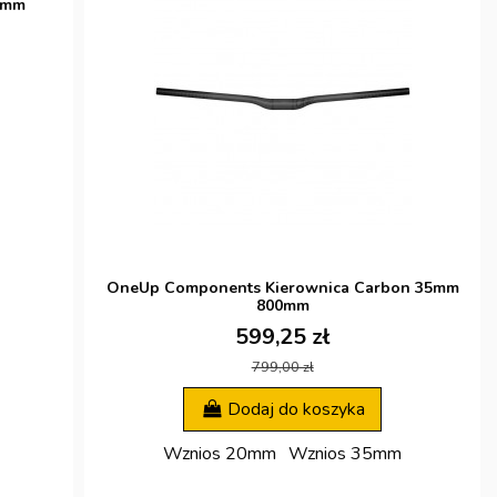
5mm
OneUp Components Kierownica Carbon 35mm
800mm
599,25 zł
799,00 zł
Dodaj do koszyka
Wznios 20mm
Wznios 35mm