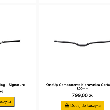
og - Signature
OneUp Components Kierownica Carb
800mm
zł
799,00 zł
oszyka
Dodaj do koszyka