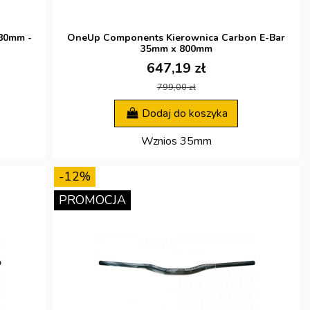
80mm -
OneUp Components Kierownica Carbon E-Bar
35mm x 800mm
647,19 zł
799,00 zł
Dodaj do koszyka
Wznios 35mm
-12%
PROMOCJA