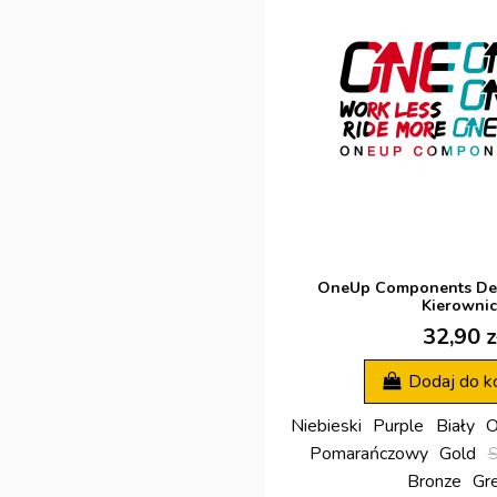
OneUp Components Deca
Kierownic
32,90 z
Dodaj do k
Niebieski
Purple
Biały
O
Pomarańczowy
Gold
S
Bronze
Gr