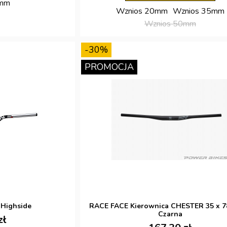
0mm
Wznios 20mm
Wznios 35mm
Wznios 50mm
-30%
PROMOCJA
 Highside
RACE FACE Kierownica CHESTER 35 x 
Czarna
zł