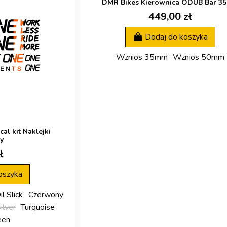
DMR Bikes Kierownica ODUB Bar 3
449,00 zł
Dodaj do koszyka
Wznios 35mm
Wznios 50mm
l kit Naklejki
y
ł
oszyka
il Slick
Czerwony
ilver
Turquoise
een