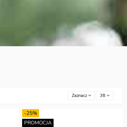
Zaznacz
38
-25%
PROMOCJA