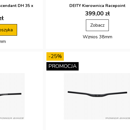
scendant DH 35 x
DEITY Kierownica Racepoint
399,00 zł
zł
Zobacz
oszyka
Wznios 38mm
5mm
-25%
PROMOCJA