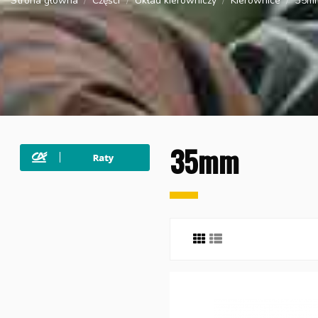
Strona główna
Części
Układ kierowniczy
Kierownice
35m
35mm