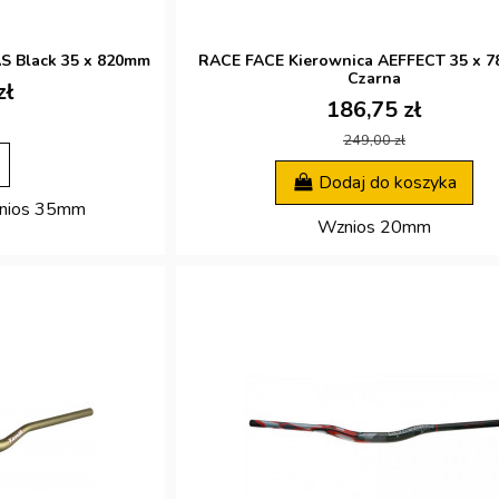
S Black 35 x 820mm
RACE FACE Kierownica AEFFECT 35 x 7
Czarna
zł
186,75 zł
249,00 zł
Dodaj do koszyka
nios 35mm
Wznios 20mm