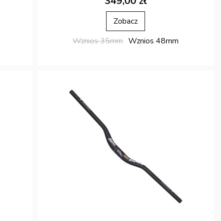
349,00 zł
Zobacz
Wznios 35mm
Wznios 48mm