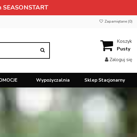
owym SEASONSTART
Zapamiętane (
0
)
Koszyk
Pusty
Zaloguj się
OMOCJE
Wypożyczalnia
Sklep Stacjonarny