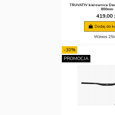
TRUVATIV kierownica De
800mm
419,00 
Dodaj do k
Wznios 2
-30%
PROMOCJA