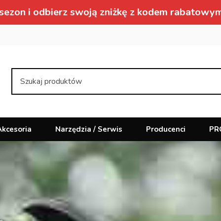
sezon i odbierz swoją zniżkę z kodem rabat
Akcesoria
Narzędzia / Serwis
Producenci
PR