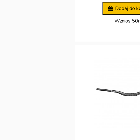
Dodaj do k
Wznios 5